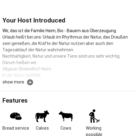
Your Host Introduced
Wir, das ist die Familie Heim, Bio - Bauern aus Überzeugung.
Urlaub heißt bei uns: Urlaub im Rhythmus der Natur, das Draußen
sein genießen, die Kräfte der Natur nutzen aber auch den
Tagesablauf der Natur wahrnehmen.
Nachhaltigkeit, Natur und unsere Tiere sind uns sehr wichtig.
Darum heißen wir:
Allgäuer Biolandhof Heim
In der Natur daHEIM
show more
Allgäuer Biolandhof Heim In der Natur daHEIM
Griaß eich auf dem Allgäuer Biolandhof Heim Genießen sie ihren
Features
Urlaub auf einem aktiven Bio - Bauernhof. Das Leben im Einklang
mit der Natur genießen. Die Wohnungen sind in unserem
Nebenhauses 30 m vom Hof entfernt. Von Lehmputzwand im
Schlafzimmer bis Sauna im Keller ist für sie alles da.
Bread service
Calves
Cows
Working 
Griaß eich auf dem Allgäuer Biolandhof Heim.
possible