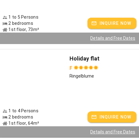
Allgäuer Biolandhof Heim
In der Natur daHEIM
1 to 5 Persons
2 bedrooms
INQUIRE NOW
Host speaks:
German
1st floor, 73m²
Details and Free Dates
Holiday flat
F
Ringelblume
1 to 4 Persons
2 bedrooms
INQUIRE NOW
1st floor, 64m²
Details and Free Dates