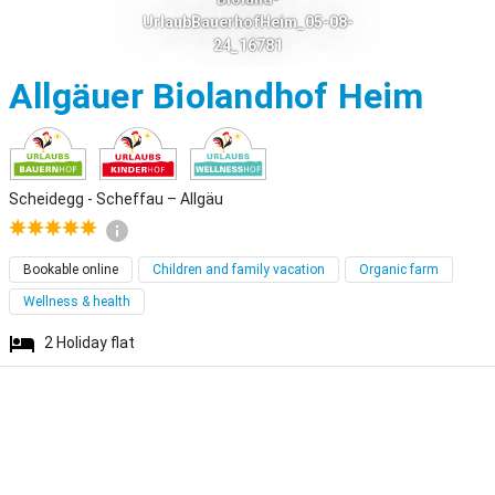
UrlaubBauerhofHeim_05-08-
24_16781
Sche
Allgäuer Biolandhof Heim
Scheidegg - Scheffau – Allgäu
Bookable online
Children and family vacation
Organic farm
Wellness & health
2
Holiday flat