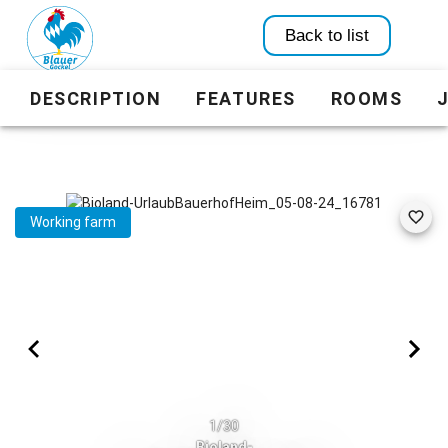
Back to list
DESCRIPTION
FEATURES
ROOMS
Working farm
1/30
Bioland-