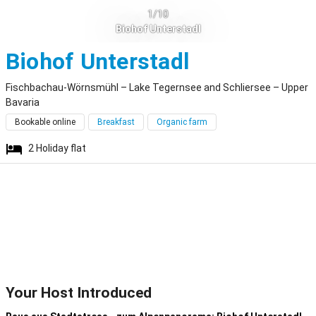
1/10
Biohof Unterstadl
Fischbacha
Biohof Unterstadl
Fischbachau-Wörnsmühl – Lake Tegernsee and Schliersee – Upper
Bavaria
Bookable online
Breakfast
Organic farm
2
Holiday flat
Your Host Introduced