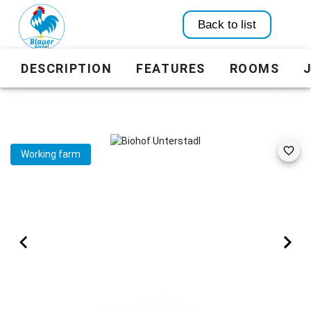
Back to list
DESCRIPTION
FEATURES
ROOMS
Working farm