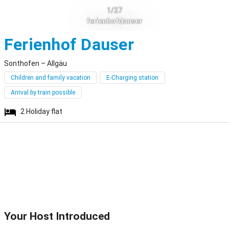
1/27
ferienhofdauser
Sonthofen
Ferienhof Dauser
Sonthofen – Allgäu
Children and family vacation
E-Charging station
Arrival by train possible
2
Holiday flat
Your Host Introduced