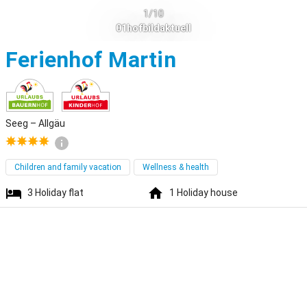
1/10
01hofbildaktuell
Seeg
Ferienhof Martin
Seeg – Allgäu
Children and family vacation
Wellness & health
3
Holiday flat
1
Holiday house