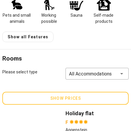
farm with cows, calves, rabbits, cats, pigs, chicken, ponies and
goats.
Pets and small 
Working 
Sauna
Self-made 
animals
possible
products
The stunning adventure playground with a petting zoo is a
paradise for children. Tractor rides with the farmer, carriage
Show all Features
and sleigh rides, pedal tractors, scooters, go karts, tandem
bikes, billiards, foosball, darts and table tennis and our new
play barn - this is all available for our guests free of charge
Rooms
Be pampered with our sauna, solarium, fitness room, lawn with
grill area and bread roll service.
Please select type
All Accommodations
Small ski lift can be reached by foot.
Newly built vacation home with apartments (F****) for those
SHOW PRICES
suffering from allergies, 2-3 bedrooms, balcony, patio, TV;
Price upon request!
Holiday flat
Host speaks:
German
F
Aggenstein