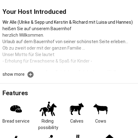
Your Host Introduced
Wir Alle (Ulrike & Sepp und Kerstin & Richard mit Luisa und Hannes)
heißen Sie auf unserem Bauernhof
herzlich Willkommen.
Urlaub auf dem Bauernhof von seiner schönsten Seite erleben...
Ob zu zweit oder mit der ganzen Familie ...
Unser Motto für Sie lautet:
- Erholung für Erwachsene & Spaß für Kinder -
Voll.bew. Hof mit großem Spielplatz, Spielscheune, Wellness
show more
Entdecken, spielen, erleben - einfach Spaß haben - das ist das
Motto auf unserem Kinderbauernhof mit Wellnessangebot.
Features
Ferienhaus mit Allergikerwohnungen Lernen Sie unseren aktiv
bewirtschafteten Bauernhof mit vielen Tieren kennen.
Kostenloses Ponyreiten, Kutschfahrten, im Stall mithelfen, Traktor
fahren, toben in der Spielscheune mit Bällebad. Sauna,
Bread service
Riding 
Calves
Cows
Infrarotkabine vorhanden
possibility
Grassland farm -
Relax on our peacefully located, child-friendly