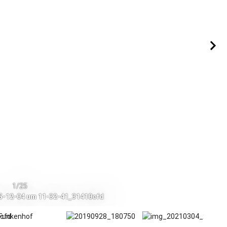
1/25
5-12-04 um 11-32-41_31410cfd