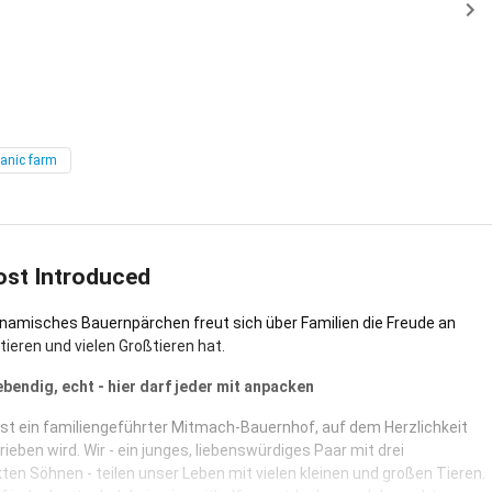
anic farm
ost Introduced
namisches Bauernpärchen freut sich über Familien die Freude an
ntieren und vielen Großtieren hat.
lebendig, echt - hier darf jeder mit anpacken
ist ein familiengeführter Mitmach-Bauernhof, auf dem Herzlichkeit
eben wird. Wir - ein junges, liebenswürdiges Paar mit drei
en Söhnen - teilen unser Leben mit vielen kleinen und großen Tieren.