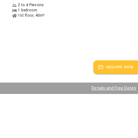
2 to 4 Persons
1 bedroom
1st floor, 40m²
INQUIRE NOW
Details and Free Dates