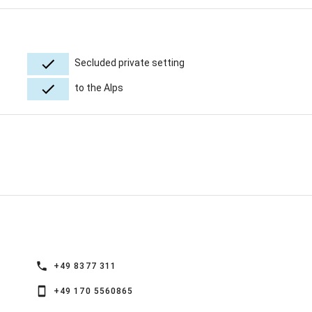
Secluded private setting
to the Alps
+49 8377 311
+49 170 5560865