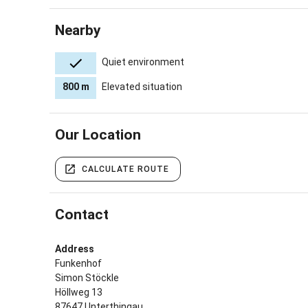
Nearby
Quiet environment
800 m
Elevated situation
Our Location
CALCULATE ROUTE
Contact
Address
Funkenhof
Simon Stöckle
Höllweg 13
87647 Unterthingau