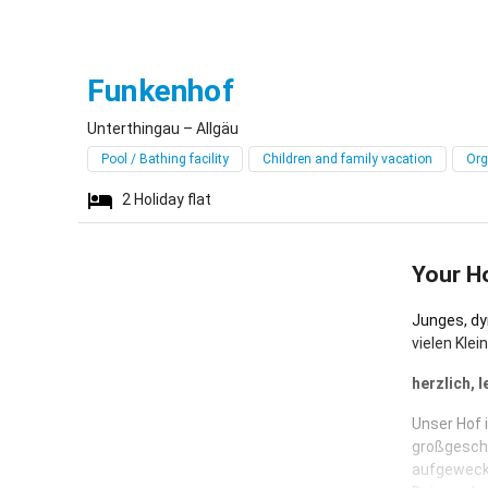
Unterthingau
Funkenhof
Unterthingau – Allgäu
Pool / Bathing facility
Children and family vacation
Org
2
Holiday flat
Your H
Junges, dy
vielen Klei
herzlich, 
Unser Hof 
großgeschri
aufgeweckt