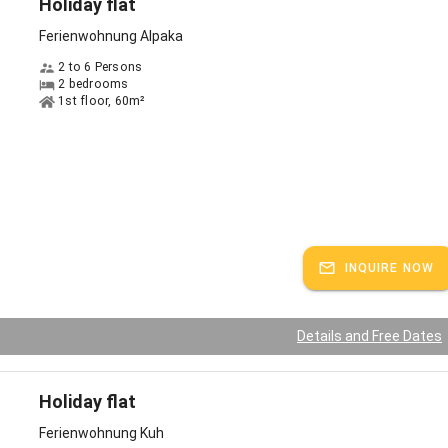
Holiday flat
Ferienwohnung Alpaka
2 to 6 Persons
2 bedrooms
1st floor, 60m²
INQUIRE NOW
Details and Free Dates
Holiday flat
Ferienwohnung Kuh