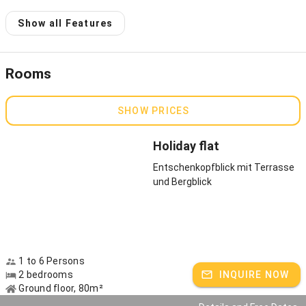
Discount for shoulder seasons
Towels and bed sheets are provided
Show all Features
Vacation apartment "Rangiswanger Horn"
, 2-3 people, living-
bedroom, kitchen, bathroom, west-facing balcony with mountain
view.
Rooms
Vacation apartment "Geißalpblick"
, 2-4 people, living room,
separate bedroom, kitchen, bathroom, south-facing balcony with
SHOW PRICES
mountain view.
Vacation apartment "Entschenkopfblick",
2-7 people, living room,
Holiday flat
two separate bedrooms, kitchen bathroom, patio.
Entschenkopfblick mit Terrasse
und Bergblick
Living equipment: satellite TV, radio, dishwasher, refrigerator
with freezer, oven.
The Vogler family is looking forward to your arrival.
Host speaks:
German, English spoken
1 to 6 Persons
2 bedrooms
INQUIRE NOW
Ground floor, 80m²