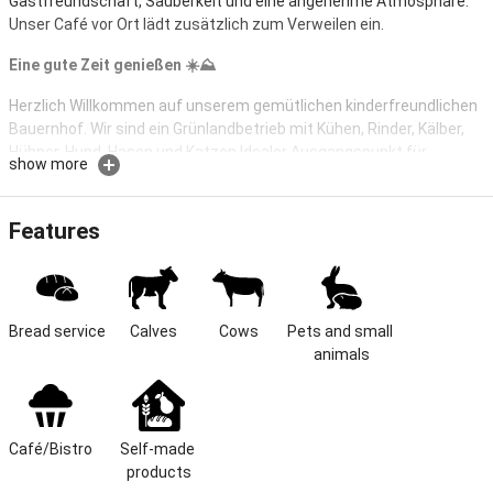
Gastfreundschaft, Sauberkeit und eine angenehme Atmosphäre.
Unser Café vor Ort lädt zusätzlich zum Verweilen ein.
Eine gute Zeit genießen ☀️⛰️
Herzlich Willkommen auf unserem gemütlichen kinderfreundlichen
Bauernhof. Wir sind ein Grünlandbetrieb mit Kühen, Rinder, Kälber,
Hühner, Hund, Hasen und Katzen.Idealer Ausgangspunkt für
show more
Wanderungen, die Skilifte Hörnerbahn und Ofterschwang sind 5
min. entfernt (Pendelbus). Langlaufloipe direkt am Haus,
Handtücher und Bettwäsche werden gestellt. Spielmöglichkeiten
Features
für Kinder.
Welcome to our cozy, child-friendly farm with a beautiful
mountain view.
Bread service
Grassland farm: cows, cattle, calves and cats
Calves
Cows
Pets and small 
Ideal starting point for hike
animals
Ski lift is 5 min. away (shuttle bus)
Cross country trails directly by the house
Lawn
Bread roll service
Café/Bistro
Self-made 
Pick-up service from the train
products