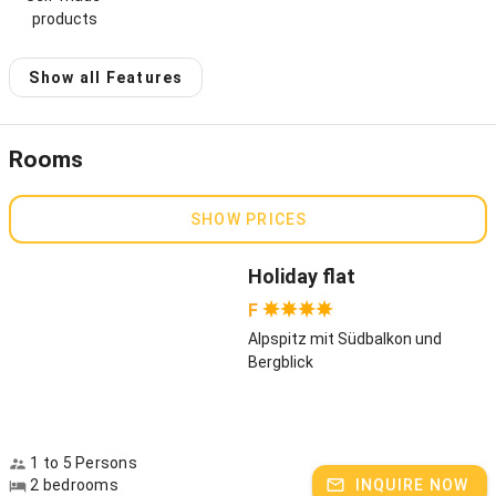
products
Herzlich Willkommen auf dem Luiserhof
Familie Guggenmos
Show all Features
Host speaks:
German
Rooms
SHOW PRICES
Holiday flat
F
Alpspitz mit Südbalkon und
Bergblick
1 to 5 Persons
2 bedrooms
INQUIRE NOW