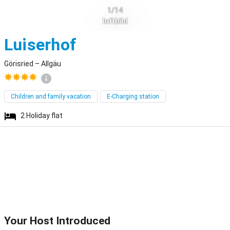
1/14
luftbild
Görisried
Luiserhof
Görisried – Allgäu
Children and family vacation
E-Charging station
2
Holiday flat
Your Host Introduced