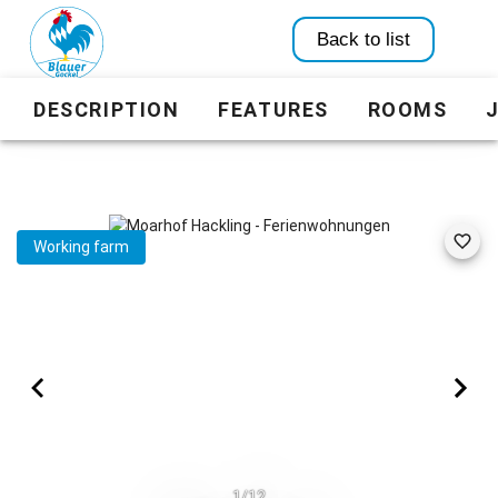
Back to list
DESCRIPTION
FEATURES
ROOMS
Working farm
1/12