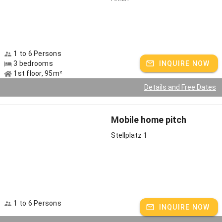
Ihre Familie Ransberger
Host speaks:
German, English spoken
1 to 6 Persons
3 bedrooms
INQUIRE NOW
1st floor, 95m²
Details and Free Dates
Mobile home pitch
Stellplatz 1
1 to 6 Persons
INQUIRE NOW