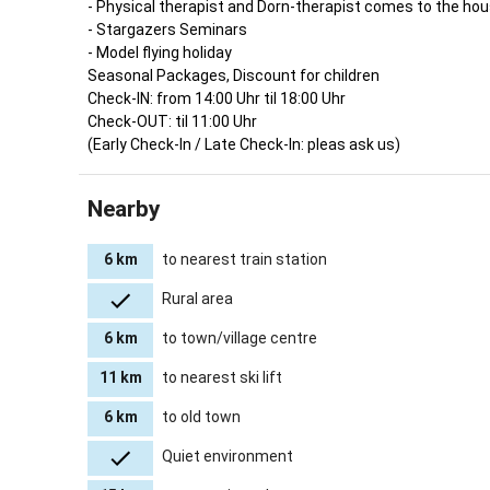
- Physical therapist and Dorn-therapist comes to the ho
leiten. In
- Stargazers Seminars
wir frische
- Model flying holiday
auf „Schwa
Seasonal Packages, Discount for children
Apfelernte
Check-IN: from 14:00 Uhr til 18:00 Uhr
beobachten
Check-OUT: til 11:00 Uhr
Fans bekom
(Early Check-In / Late Check-In: pleas ask us)
einen Einbl
gestreiche
eigenes Pf
Nearby
genießen, 
zusammenge
6 km
to nearest train station
Unsere bei
und Spiele
Rural area
Besonders 
6 km
to town/village centre
Biergarten
11 km
to nearest ski lift
Highlights
6 km
to old town
Um uns her
schenken u
Quiet environment
und ein wa
südlichen 