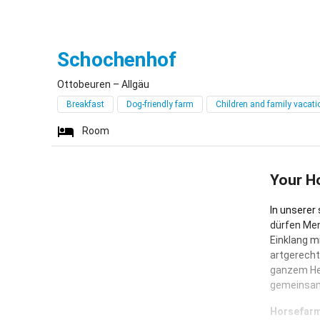
Ottobeuren
Schochenhof
Ottobeuren – Allgäu
Breakfast
Dog-friendly farm
Children and family vacati
Room
Your H
In unsere
dürfen Men
Einklang m
artgerecht
ganzem Her
gemeinsam
Horsefarmi