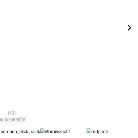
1/31
panoramabild