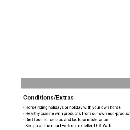
Erhalt von
Tierwohl b
Kamerunsch
unsere Gäs
wir durch 
Sie wissen
sogenannte
Platz habe
für Sie. S
uns liebevo
erhalten S
Und in uns
Produkten 
Fruchtaufs
Naturnaher
Conditions/Extras
Wir freuen
- Horse riding holidays or holiday with your own horse
täglichen 
- Healthy cuisine with products from our own eco-produc
großen Por
- Diet food for celiacs and lactose intolerance
Kartoffeln,
- Kneipp at the court with our excellent GS-Water
Pferde auf