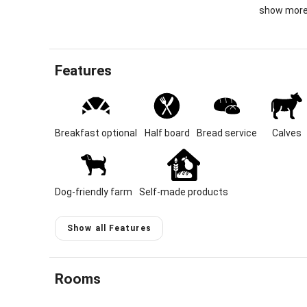
show mor
"Schochenho
farming wit
Location. 
Holiday wi
Features
walks or ac
Lage & Gr
Unser zert
Breakfast optional
Half board
Bread service
Calves
Marktes Ot
unserem e
Durchgangs
Unterhalb 
Dog-friendly farm
Self-made products
Apfel- und
sondern ei
weiter wie
Show all Features
kleine Woh
Komfort fü
Uhr kosten
Rooms
Verfügung.
Zimmerprei