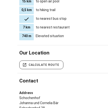
15 km
to open air pool
weitläufig
0,5 km
to hiking trail
kleinen Ba
Kilometerl
to nearest bus stop
und durch 
Altstadt v
7 km
to nearest restaurant
unbedingt 
man außerd
740 m
Elevated situation
Heimat- un
sorgen auc
Our Location
Es mangelt
über Somme
CALCULATE ROUTE
Umgebung a
Ausflugszi
Freizeitti
Contact
Für Famili
Address
Wörishofe
Schochenhof
Für Kultur
Johanna und Cornelia Bär
das Puppe
Schochenhof 28