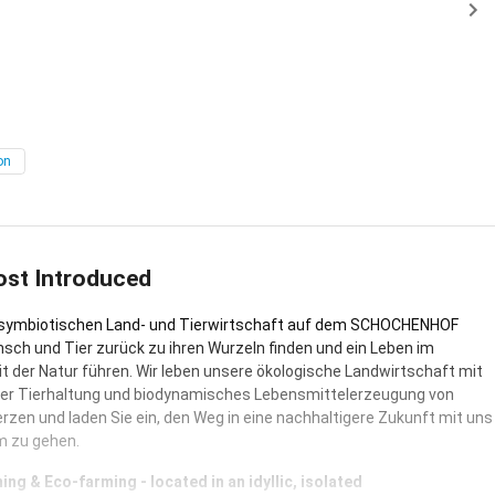
on
ost Introduced
r symbiotischen Land- und Tierwirtschaft auf dem SCHOCHENHOF
sch und Tier zurück zu ihren Wurzeln finden und ein Leben im
it der Natur führen. Wir leben unsere ökologische Landwirtschaft mit
er Tierhaltung und biodynamisches Lebensmittelerzeugung von
zen und laden Sie ein, den Weg in eine nachhaltigere Zukunft mit uns
 zu gehen.
ng & Eco-farming - located in an idyllic, isolated