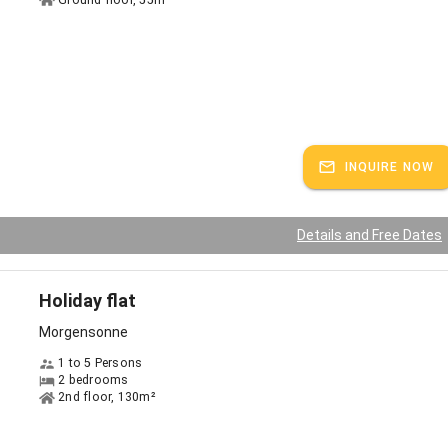
INQUIRE NOW
Details and Free Dates
Holiday flat
Morgensonne
1 to 5 Persons
2 bedrooms
2nd floor, 130m²