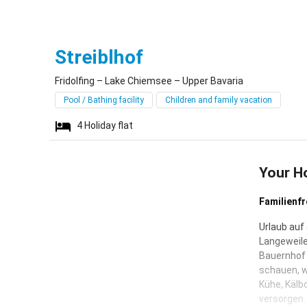
Fridolfing
Streiblhof
Fridolfing – Lake Chiemsee – Upper Bavaria
Pool / Bathing facility
Children and family vacation
4
Holiday flat
Your H
Familienfr
Urlaub auf
Langeweile
Bauernhof s
schauen, w
Kühe, Kälb
versorgen.