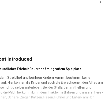
ost Introduced
eundlicher ErlebnisBauernhof mit großem Spielplatz
 dem Streiblhof und bei ihren Kindern kommt bestimmt keine
 auf: Hier können die Kinder und auch die Erwachsenen den Alltag am
o richtig selber miterleben. Bei der Stallarbeit mithelfen und
o die Milch herkommt, mit dem Traktor mitfahren und unsere Tiere -
chen, Schafe, Ziegen Katzen, Hasen, Hühner und Enten- am Hof