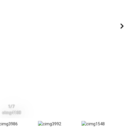
1/7
cimg4168