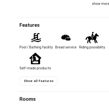
show mor
Urlaub auf
Langeweile
Hier könne
richtig sel
Features
herkommt, 
Schafe, Zi
Die große 
Kinderherz
Pool / Bathing facility
Bread service
Riding possibility
Nestschauk
Hüpfbälle,
es mal, kö
unserem Sp
Self-made products
Sonnenbade
Show all Features
Unser Bade
Waginger S
Bei vielen
Rooms
kommt auf 
Rad fährt,
werden.