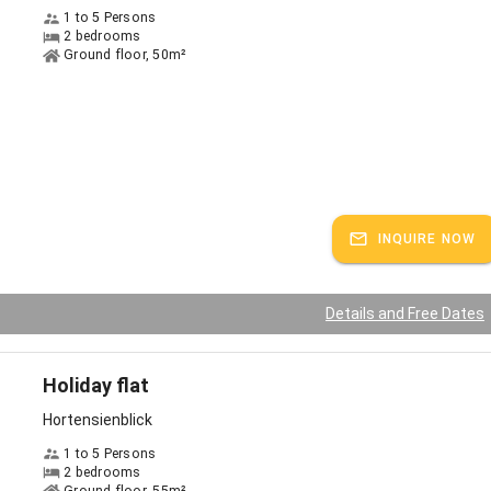
reis pro Tag 179.-€
1 to 5 Persons
2 bedrooms
Ground floor, 50m²
Baby- und Kleinkindausstattung gehört zu unserem "Service auf
reisen sind folgende Leistungen enthalten: Bett- und Tischwäsche,
Badetücher, Küchentücher, Endreinigung und sämtliche Abgaben.
ervice
INQUIRE NOW
dem Streiblhof ist Idylle pur - hier gibt es Natur zum Anfassen. Weitab
chen Treiben in den Städten kann man hier in Ruhe abschalten und
wiederentdecken, joggen ab der Haustüre im morgentau auf den
n absolut frischer Luft .Der Streiblhof ist der geeignete Ort, um die
Details and Free Dates
so richtig schön baumeln zu lassen.
ks:
German, English spoken
Holiday flat
Hortensienblick
1 to 5 Persons
2 bedrooms
Ground floor, 55m²