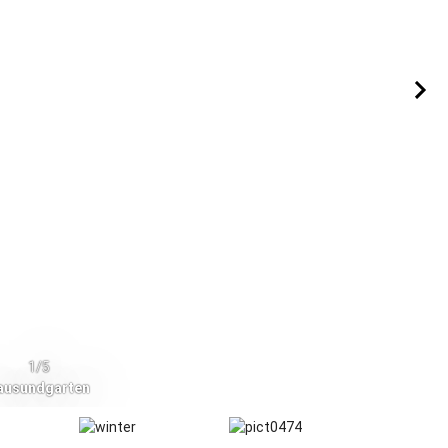
1/5
ausundgarten