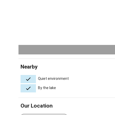
Nearby
Quiet environment
By the lake
Our Location