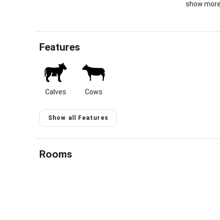
show mor
You can exp
gliding, cl
ski area wi
because we
Features
and there 
Auf unsere
Unser Baue
Haus, mit 
Calves
Cows
Für unsere
Show all Features
mit Trampo
Auf unsere
Gebirgspan
Rooms
Wandern, R
oder Halle
Hochseilg
Downhillst
5 Autominu