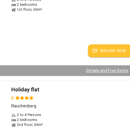
igkeiten im Umkreis.
2 bedrooms
1st floor, 60m²
INQUIRE NOW
Details and Free Dates
Holiday flat
F
Rauchenberg
2 to 4 Persons
2 bedrooms
2nd floor, 65m²