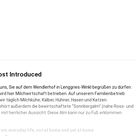
ost Introduced
 uns, Sie auf dem Wendlerhof in Lenggries-Winkl begrüßen zu dürfen.
wird hier Milchwirtschaft betrieben. Auf unserem Familienbetrieb
wir täglich Milchkühe, Kälber, Hühner, Hasen und Katzen.
hört außerdem die bewirtschaftete "Sonnbergalm" (nahe Ross- und
 mit herrlicher Aussicht. Diese Alm kann nur zu Fuß erklommen
rom everyday life, not at home and yet at home