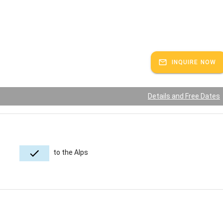
INQUIRE NOW
Details and Free Dates
to the Alps