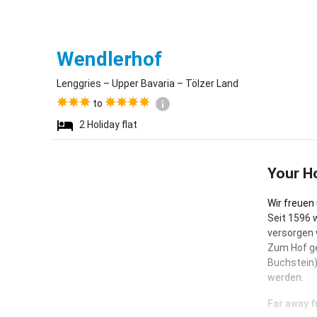
Lenggries
Wendlerhof
Lenggries – Upper Bavaria – Tölzer Land
to
2
Holiday flat
Your H
Wir freuen
Seit 1596 
versorgen 
Zum Hof ge
Buchstein)
werden.
Far away f