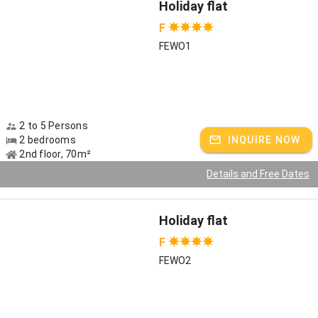
Holiday flat
Für Kulturinteressierte: Kunstwanderweg Eschlkam
F
Für Wanderer: Über den Hohen Bogen zum Berg-Gasthof Schönblick
FEWO1
2 to 5 Persons
2 bedrooms
INQUIRE NOW
2nd floor, 70m²
Details and Free Dates
Holiday flat
F
FEWO2