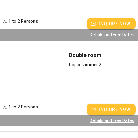
Kneipp-Becken im Garten bringt die Lebensgeister zurück.
Probieren Sie es aus!
1 to 2 Persons
Highlights in der Umgebung
INQUIRE NOW
Unser Hof liegt malerisch im Naturpark Oberer Bayerischer Wald,
Details and Free Dates
fünf Kilometer entfernt von Markt Eschlkam. Das Sport- und
Freizeitangebot unserer Region ist nahezu unbegrenzt: im Sommer
kann man unter mehreren Seen wählen oder auf zahlreichen
Double room
grenzübergreifenden Wanderwegen zwischen Bayerischem und
Doppelzimmer 2
dem Böhmerwald sehr viel unberührte Natur erleben. Golfspieler
empfehlen wir den landschaftlich reizvoll gelegenen Golfclub Furth
im Wald, mit dem uns eine Partnerschaft verbindet. Und während
der kalten Jahreszeit lädt das 15 Minuten entfernte
familienfreundliche Skigebiet Hohenbogen zum Skifahren und
Snowboarden ein. Langläufer lieben das DSV Nordic Aktiv Zentrum
mit seinen 82 Kilometer langen Loipen und Winterwanderwegen -
1 to 2 Persons
INQUIRE NOW
auch dort darf man Grenzgänger sein.
Details and Free Dates
Freizeittipps: Unsere Top 3 um den Wofahanslhof
Für Familien: Ausflug zum Wildgarten in Furth im Wald