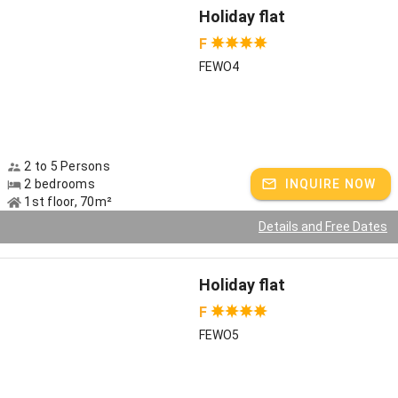
Holiday flat
F
FEWO4
2 to 5 Persons
2 bedrooms
INQUIRE NOW
1st floor, 70m²
Details and Free Dates
Holiday flat
F
FEWO5