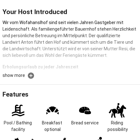
Your Host Introduced
Wir vom Wofahanslhof sind seit vielen Jahren Gastgeber mit
Leidenschaft. Als familiengeführter Bauernhof stehen Herzlichkeit
und persönliche Betreuung im Mittelpunkt. Der qualifizierte
Landwirt Anton führt den Hof und kümmert sich um die Tiere und
die Landwirtschaft. Unterstützt wird er von seiner Mutter Resi, die
sich liebevoll um das Wohl der Feriengäste kümmert.
Erholungsurlaub zu jeder Jahreszeit
show more
Gönnen Sie sich Erholungsurlaub zu jeder Jahreszeit auf unserem
idyllisch und ruhig gelegenen Biobauernhof. Wellnessangebote für
Ihre Gesundheit, vielfältige Sport- und Freizeitmöglichkeiten
Features
Wandern, Radfahren Reiten sowie wohltuende Ruhe machen Ihren
Aufenthalt bei uns zu etwas ganz Besonderem
Lage & Größe
Pool / Bathing 
Breakfast 
Bread service
Riding 
Der Wofahanslhof wird von uns in neunter Generation in
facility
optional
possibility
Familienhand geführt. Könnte unser Hof sprechen, er hätte vieles